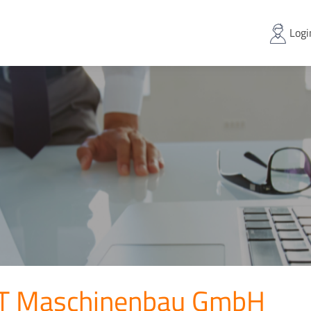
Logi
T Maschinenbau GmbH