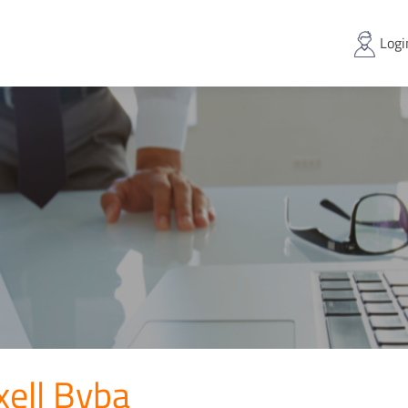
Logi
xell Bvba