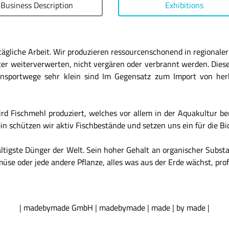
Business Description
Exhibitions
gliche Arbeit. Wir produzieren ressourcenschonend in regionaler
utter weiterverwerten, nicht vergären oder verbrannt werden. D
ransportwege sehr klein sind Im Gegensatz zum Import von her
d Fischmehl produziert, welches vor allem in der Aquakultur be
n schützen wir aktiv Fischbestände und setzen uns ein für die Bio
ltigste Dünger der Welt. Sein hoher Gehalt an organischer Subs
se oder jede andere Pflanze, alles was aus der Erde wächst, profi
|
madebymade GmbH
|
madebymade
|
made
|
by made
|