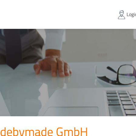
Logi
debymade GmbH