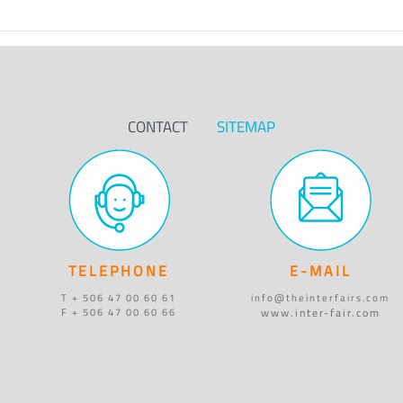
CONTACT
SITEMAP
TELEPHONE
E-MAIL
T + 506 47 00 60 61
info@theinterfairs.com
www.inter-fair.com
F + 506 47 00 60 66