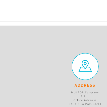
ADDRESS
MULPOR Company
S.R.L.
Office Address
Calle 5 La Paz, Local