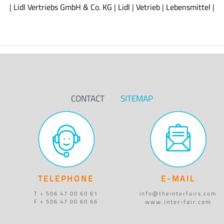
|
Lidl Vertriebs GmbH & Co. KG
|
Lidl
|
Vetrieb
|
Lebensmittel
|
CONTACT
SITEMAP
TELEPHONE
E-MAIL
T + 506 47 00 60 61
info@theinterfairs.com
www.inter-fair.com
F + 506 47 00 60 66