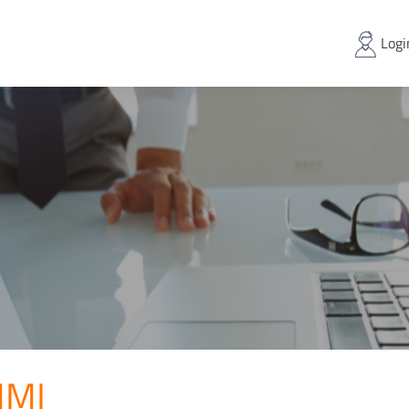
Logi
MI