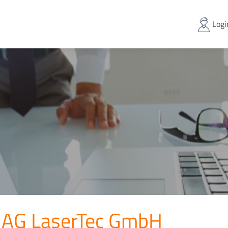
Logi
AG LaserTec GmbH