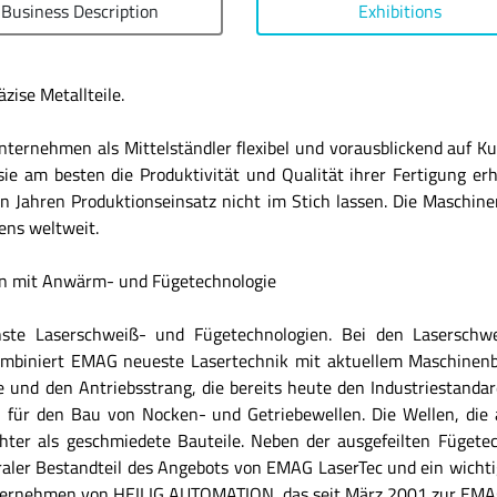
Business Description
Exhibitions
zise Metallteile.
 Unternehmen als Mittelständler flexibel und vorausblickend auf 
 sie am besten die Produktivität und Qualität ihrer Fertigung 
en Jahren Produktionseinsatz nicht im Stich lassen. Die Maschi
ens weltweit.
en mit Anwärm- und Fügetechnologie
te Laserschweiß- und Fügetechnologien. Bei den Laserschwei
mbiniert EMAG neueste Lasertechnik mit aktuellem Maschinenb
 und den Antriebsstrang, die bereits heute den Industriestanda
für den Bau von Nocken- und Getriebewellen. Die Wellen, die a
chter als geschmiedete Bauteile. Neben der ausgefeilten Füget
graler Bestandteil des Angebots von EMAG LaserTec und ein wich
nternehmen von HEILIG AUTOMATION, das seit März 2001 zur EMA