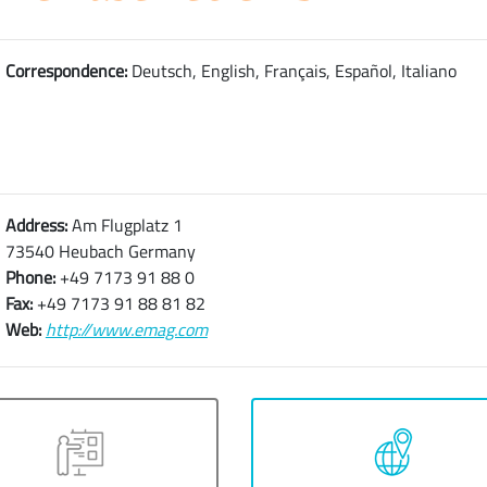
Correspondence:
Deutsch, English, Français, Español, Italiano
Address:
Am Flugplatz 1
73540 Heubach Germany
Phone:
+49 7173 91 88 0
Fax:
+49 7173 91 88 81 82
Web:
http://www.emag.com