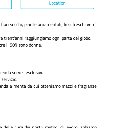
Location
iori secchi, piante ornamentali, fiori freschi verdi
tre trent’anni raggiungiamo ogni parte del globo.
tre il 50% sono donne.
nendo servizi esclusivi.
 servizio.
 lavanda e menta da cui otteniamo mazzi e fragranze
 e della cura dei nostri metodi di lavoro, abbiamo