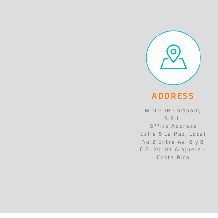
ADDRESS
MULPOR Company
S.R.L.
Office Address
Calle 5 La Paz, Local
No.2 Entre Av. 6 y 8
C.P. 20101 Alajuela -
Costa Rica