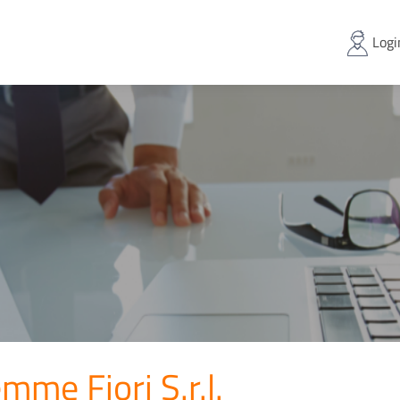
Logi
mme Fiori S.r.l.