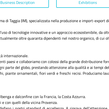
Business Description
Exhibitions
 di Taggia (IM), specializzata nella produzione e import-export di f
, l’uso di tecnologie innovative e un approccio ecosostenibile, da ol
tualmente oltre quaranta dipendenti nel nostro organico, di cui ol
tà internazionale.
enti paesi e collaboriamo con colossi della grande distribuzione for
ni parte del globo, prestando attenzione alla qualità e ai tempi del
cchi, piante ornamentali, fiori verdi e freschi recisi. Produciamo
benga e dalconfine con la Francia, la Costa Azzurra.
i e con quelli della vicina Provenza.
disfano i nostri standard di eccellenza. A riprova dell’attenzione