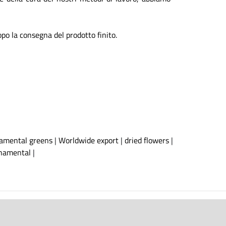
opo la consegna del prodotto finito.
rnamental greens
|
Worldwide export
|
dried flowers
|
namental
|