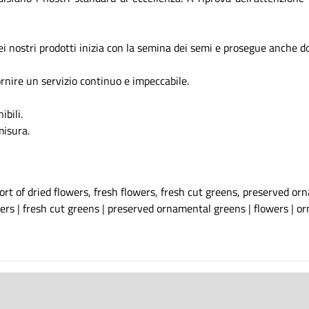
ei nostri prodotti inizia con la semina dei semi e prosegue anche d
ornire un servizio continuo e impeccabile.
ibili.
misura.
rt of dried flowers, fresh flowers, fresh cut greens, preserved o
ers
|
fresh cut greens
|
preserved ornamental greens
|
flowers
|
or